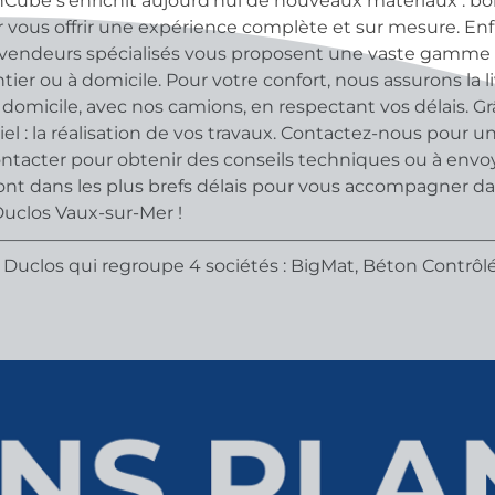
nCube s’enrichit aujourd’hui de nouveaux matériaux : bois
 vous offrir une expérience complète et sur mesure. En
 vendeurs spécialisés vous proposent une vaste gamme d’
ntier ou à domicile. Pour votre confort, nous assurons la 
domicile, avec nos camions, en respectant vos délais. Grâ
el : la réalisation de vos travaux. Contactez-nous pour un
contacter pour obtenir des conseils techniques ou à env
t dans les plus brefs délais pour vous accompagner dans 
uclos Vaux-sur-Mer !
————————————————————————————
Duclos qui regroupe 4 sociétés : BigMat, Béton Contrôlé 