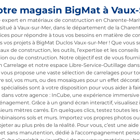
otre magasin BigMat à Vaux
e expert en matériaux de construction en Charente-Mari
situé à Vaux-sur-Mer, dans le département de la Charent
ices pour répondre à tous vos besoins en matière de con
 vos projets à BigMat Duclos Vaux-sur-Mer ! Que vous so
aux de construction, les outils, l’expertise et les conse
tion ou de construction. Notre objectif est de vous fourn
Carrelage et notre espace Libre-Service-Outillage dan
vous propose une vaste sélection de carrelages pour tou
e sol, vos murs, ou des mosaïques pour un effet décorati
pécialisés sont à votre disposition pour vous aider à fair
dans votre agence : InCube, une expérience immersive 
énagement. Grâce à un grand écran interactif, visualise
usieurs mètres carrés. En quelques clics, testez toutes le
ombinaisons sols et murs. Importez vos propres photos o
jeter au plus près de la réalité. Pour vous, c’est une aide
t et sans manutention, dédié à l’accompagnement perso