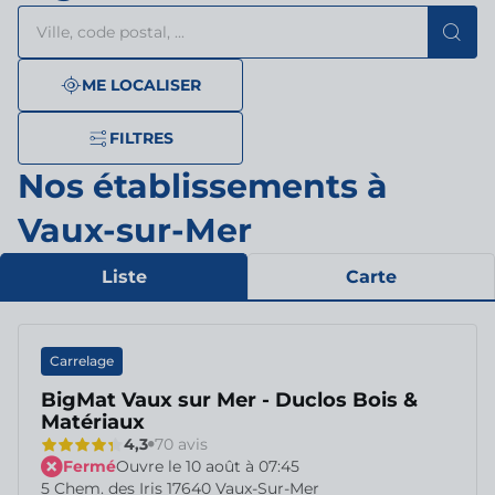
Rechercher
Veuillez
{{count}}
un
renseigner
résultat(s)
établissement
une
trouvé(s)
adresse
ME LOCALISER
FILTRES
Nos établissements à
Vaux-sur-Mer
Liste
Carte
Carrelage
BigMat Vaux sur Mer - Duclos Bois &
Matériaux
4,3
70 avis
Fermé
Ouvre le 10 août à 07:45
5 Chem. des Iris 17640 Vaux-Sur-Mer