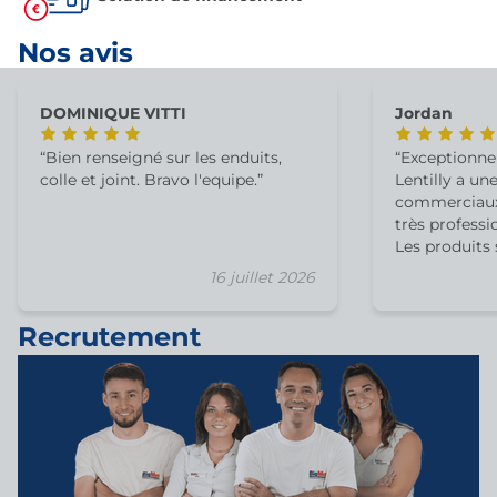
Nos avis
DOMINIQUE VITTI
Jordan
Bien renseigné sur les enduits,
Exceptionnel
colle et joint. Bravo l'equipe.
Lentilly a une
commerciaux 
très professi
Les produits 
annoncé touj
16 juillet 2026
possible d'av
technique sur
Recrutement
recommande 
toute l'équip