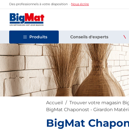
Des professionnels à votre disposition
Nous écrire
Produits
Conseils d'experts
Accueil
Trouver votre magasin B
BigMat Chaponost - Girardon Matér
BigMat Chapono