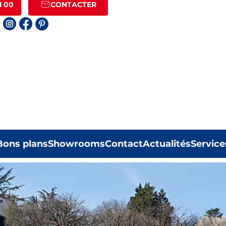
1 00
CONTACTER
Bons plans
Showrooms
Contact
Actualités
Service