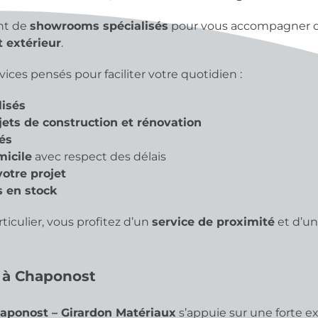
nt de
showrooms spécialisés
pour vous accompagner da
 extérieur
.
ices pensés pour faciliter votre quotidien :
lisés
ts de construction et rénovation
és
micile
avec respect des délais
votre projet
s en stock
iculier, vous profitez d’un
service de proximité
et d’un
 à Chaponost
aponost – Girardon Matériaux
s’appuie sur une forte e