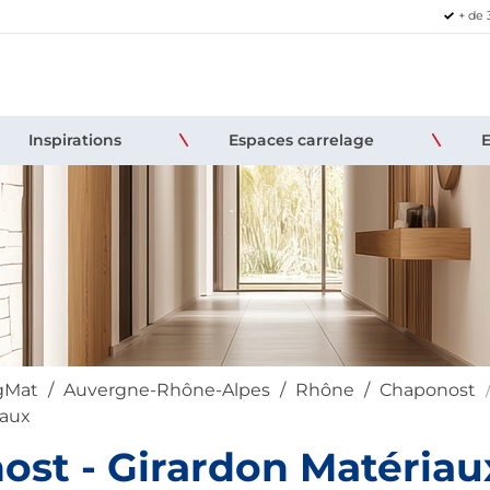
+ de 
Inspirations
Espaces carrelage
igMat
Auvergne-Rhône-Alpes
Rhône
Chaponost
iaux
st - Girardon Matériau