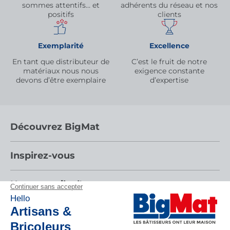
sommes attentifs… et
adhérents du réseau et nos
positifs
clients
Exemplarité
Excellence
En tant que distributeur de
C’est le fruit de notre
matériaux nous nous
exigence constante
devons d’être exemplaire
d’expertise
Découvrez BigMat
Qui sommes nous ?
Inspirez-vous
Nous rejoindre
Par pièces
Nos conseils d'experts
Devenez adhérent
Nos catalogues
Nos conseils
Les services BigMat
Espace adhérent
Tendances
Nos tutos
Les Bâtisseurs du Sport