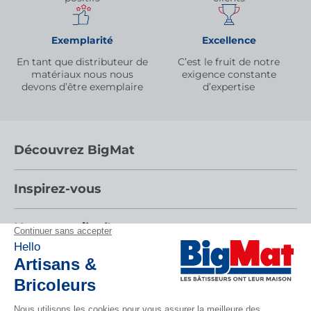
Exemplarité
Excellence
En tant que distributeur de
C’est le fruit de notre
matériaux nous nous
exigence constante
devons d’être exemplaire
d’expertise
Découvrez BigMat
Qui sommes nous ?
Inspirez-vous
Nous rejoindre
Par pièces
Nos conseils d'experts
Devenez adhérent
Nos catalogues
Nos conseils
Les services BigMat
Espace adhérent
Tendances
Nos tutos
Les Bâtisseurs du Sport
Rencontres