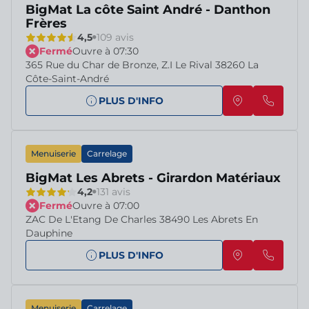
BigMat La côte Saint André - Danthon
Frères
4,5
109 avis
Fermé
Ouvre à 07:30
365 Rue du Char de Bronze, Z.I Le Rival 38260 La
Côte-Saint-André
PLUS D'INFO
Menuiserie
Carrelage
BigMat Les Abrets - Girardon Matériaux
4,2
131 avis
Fermé
Ouvre à 07:00
ZAC De L'Etang De Charles 38490 Les Abrets En
Dauphine
PLUS D'INFO
Menuiserie
Carrelage