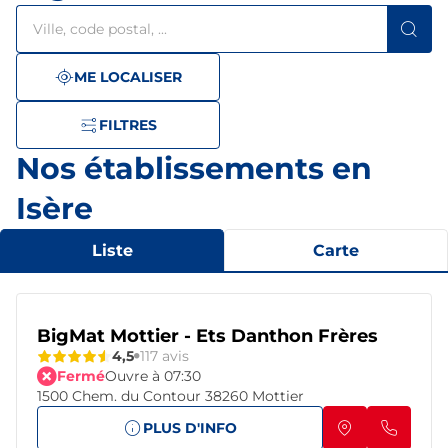
Rechercher
Veuillez
{{count}}
un
renseigner
résultat(s)
établissement
une
trouvé(s)
adresse
ME LOCALISER
FILTRES
Nos établissements en
Isère
Liste
Carte
BigMat Mottier - Ets Danthon Frères
4,5
117 avis
Fermé
Ouvre à 07:30
1500 Chem. du Contour 38260 Mottier
PLUS D'INFO