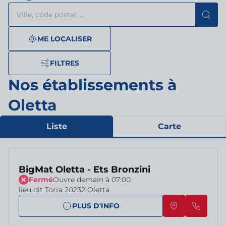
Rechercher
Veuillez
{{count}}
un
renseigner
résultat(s)
établissement
une
trouvé(s)
adresse
ME LOCALISER
FILTRES
Nos établissements à
Oletta
Liste
Carte
BigMat Oletta - Ets Bronzini
Fermé
Ouvre demain à 07:00
lieu dit Torra 20232 Oletta
PLUS D'INFO