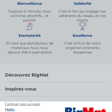
Bienveillance
Solidarité
Toujours à l'écoute, nous
C’est le lien qui engage nos
sommes attentifs… et
adhérents du réseau et nos
positifs
clients
Exemplarité
Excellence
En tant que distributeur de
C’est le fruit de notre
matériaux nous nous
exigence constante
devons d’être exemplaire
d’expertise
Découvrez BigMat
Qui sommes nous ?
Inspirez-vous
Nous rejoindre
Par pièces
Nos conseils d'experts
Devenez adhérent
Nos catalogues