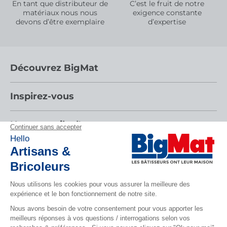
En tant que distributeur de
C’est le fruit de notre
matériaux nous nous
exigence constante
devons d’être exemplaire
d’expertise
Découvrez BigMat
Qui sommes nous ?
Inspirez-vous
Nous rejoindre
Par pièces
Nos conseils d'experts
Devenez adhérent
Nos catalogues
Nos conseils
Les services BigMat
Espace adhérent
Tendances
Nos tutos
Les Bâtisseurs du Sport
Rencontres
CONTACTEZ-NOUS
Suivez-nous