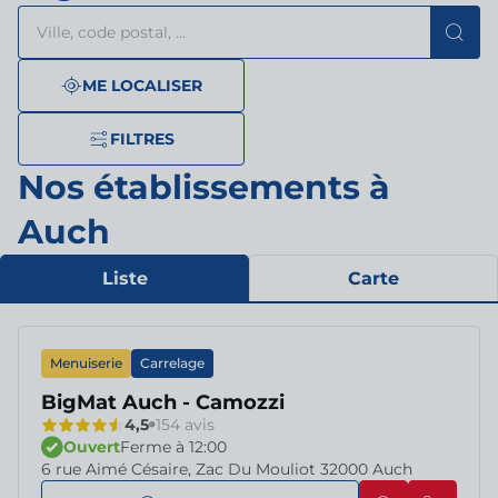
Rechercher
Veuillez
{{count}}
un
renseigner
résultat(s)
établissement
une
trouvé(s)
adresse
ME LOCALISER
FILTRES
Nos établissements à
Auch
Liste
Carte
Menuiserie
Carrelage
BigMat Auch - Camozzi
4,5
154 avis
Ouvert
Ferme à 12:00
6 rue Aimé Césaire, Zac Du Mouliot 32000 Auch