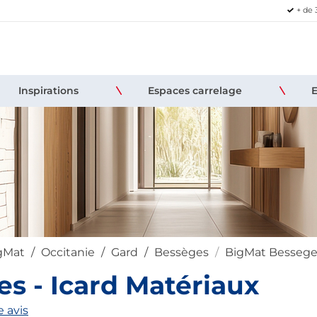
+ de 
Inspirations
Espaces carrelage
igMat
Occitanie
Gard
Bessèges
BigMat Besseges
s - Icard Matériaux
 avis