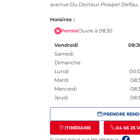
avenue Du Docteur Prosper Delfau,
Horaires :
Fermé
Ouvre à 08:30
Vendredi
08:3
Samedi
Dimanche
Lundi
00:0
Mardi
08:
Mercredi
08:
Jeudi
08:
PRENDRE REND
ITINÉRAIRE
04 66 25 1
Suivez-nous sur les réseaux :