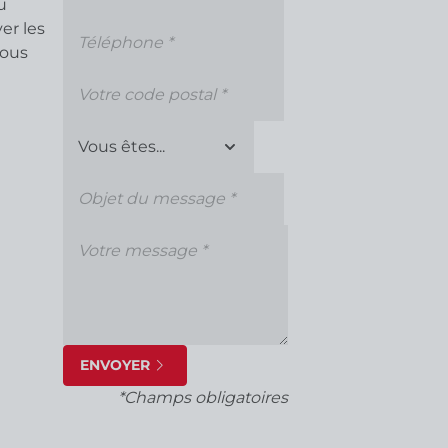
u
er les
nous
ENVOYER
*Champs obligatoires