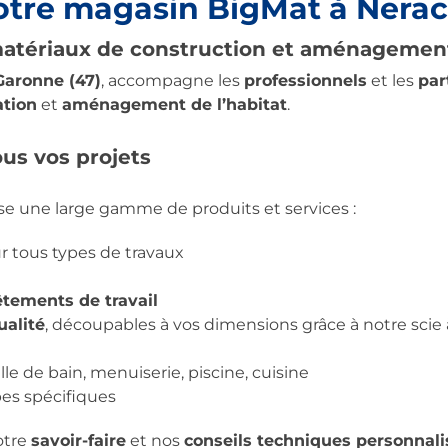
otre magasin BigMat à Nerac
matériaux de construction et aménagemen
Garonne (47)
, accompagne les
professionnels
et les
par
ation
et
aménagement de l’habitat
.
us vos projets
e une large gamme de produits et services :
 tous types de travaux
tements de travail
ualité
, découpables à vos dimensions grâce à notre sci
alle de bain, menuiserie, piscine, cuisine
es spécifiques
otre
savoir-faire
et nos
conseils techniques personnali