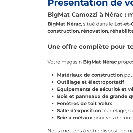
Présentation de v
BigMat Camozzi à Nérac : 
BigMat Nérac
, situé dans le
Lot-et-
construction
,
rénovation
,
réhabilit
Une offre complète pour to
Votre magasin
BigMat Nérac
propos
Matériaux de construction
pour
Outillage et électroportatif
Équipements de sécurité et vê
Bois et panneaux de grande q
Fenêtres de toit Velux
Salle d’exposition
: carrelage, s
Scie à métaux
pour vos découp
Nous mettons à votre disposition n