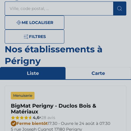
Rechercher
Veuillez
{{count}}
un
renseigner
résultat(s)
établissement
une
trouvé(s)
adresse
ME LOCALISER
FILTRES
Nos établissements à
Périgny
Liste
Carte
Menuiserie
BigMat Perigny - Duclos Bois &
Matériaux
4,6
28 avis
Ferme bientôt
17:30 • Ouvre le 24 août à 07:30
5 rue Joseph Cugnot 17180 Perigny