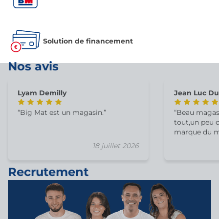
Solution de financement
Nos avis
Lyam Demilly
Jean Luc D
Big Mat est un magasin.
Beau magasi
tout,un peu c
marque du m
18 juillet 2026
Recrutement