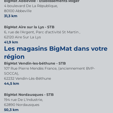
BigMat Abbeville - Etablissements Roger
4 boulevard De La République,
80100 Abbeville
31,3 km
BigMat Aire sur la Lys - STB
6, rue de l'Argent, Parc d'activité St Martin ,
62120 Aire Sur La Lys
41,9 km
Les magasins BigMat dans votre
région
BigMat Vendin-les-béthune - STB
107 Rue Pierre Mendès France, (anciennement BVP-
SOCCA),
62232 Vendin-Lès-Béthune
44,5 km
BigMat Nordausques - STB
194 rue De L'Industrie,
62890 Nordausques
50,3 km