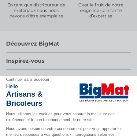
En tant que distributeur de
C’est le fruit de notre
matériaux nous nous
exigence constante
devons d’être exemplaire
d’expertise
Découvrez BigMat
Qui sommes nous ?
Inspirez-vous
Nous rejoindre
Par pièces
Nos conseils d'experts
Devenez adhérent
Nos catalogues
Nos conseils
Les services BigMat
Espace adhérent
Tendances
Nos tutos
Les Bâtisseurs du Sport
Rencontres
CONTACTEZ-NOUS
Suivez-nous