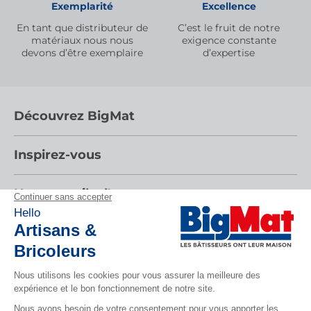
Exemplarité
Excellence
En tant que distributeur de
C’est le fruit de notre
matériaux nous nous
exigence constante
devons d’être exemplaire
d’expertise
Découvrez BigMat
Qui sommes nous ?
Inspirez-vous
Nous rejoindre
Par pièces
Nos conseils d'experts
Devenez adhérent
Nos catalogues
Nos conseils
Les services BigMat
Espace adhérent
Tendances
Nos tutos
Les Bâtisseurs du Sport
Rencontres
CONTACTEZ-NOUS