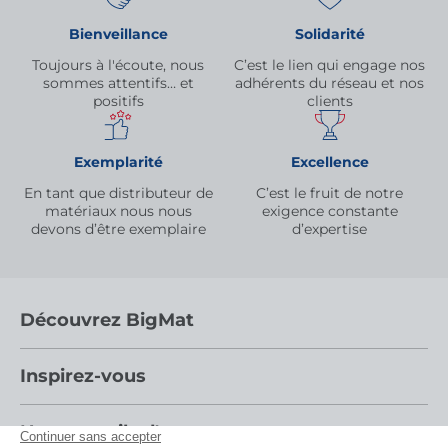
Bienveillance
Solidarité
Toujours à l'écoute, nous
C’est le lien qui engage nos
sommes attentifs… et
adhérents du réseau et nos
positifs
clients
Exemplarité
Excellence
En tant que distributeur de
C’est le fruit de notre
matériaux nous nous
exigence constante
devons d’être exemplaire
d’expertise
Découvrez BigMat
Qui sommes nous ?
Inspirez-vous
Nous rejoindre
Par pièces
Nos conseils d'experts
Devenez adhérent