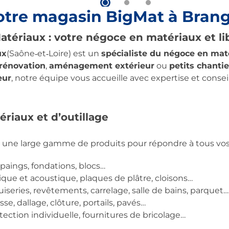
otre magasin BigMat à Bran
tériaux : votre négoce en matériaux et lib
ux
(Saône‑et‑Loire) est un
spécialiste du négoce en mat
rénovation
,
aménagement extérieur
ou
petits chantie
eur
, notre équipe vous accueille avec expertise et consei
riaux et d’outillage
 une large gamme de produits pour répondre à tous vos 
rpaings, fondations, blocs…
ique et acoustique, plaques de plâtre, cloisons…
iseries, revêtements, carrelage, salle de bains, parquet…
asse, dallage, clôture, portails, pavés…
ction individuelle, fournitures de bricolage…