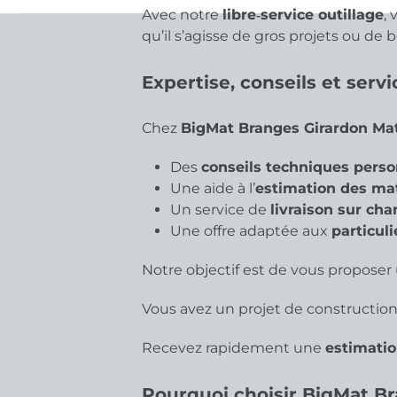
Avec notre
libre‑service outillage
,
qu’il s’agisse de gros projets ou de
Expertise, conseils et serv
Chez
BigMat Branges Girardon Ma
Des
conseils techniques perso
Une aide à l’
estimation des mat
Un service de
livraison sur cha
Une offre adaptée aux
particuli
Notre objectif est de vous proposer 
Vous avez un projet de constructio
Recevez rapidement une
estimatio
Pourquoi choisir BigMat B