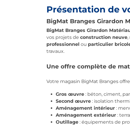
Présentation de v
BigMat Branges Girardon Ma
BigMat Branges Girardon Matéria
vos projets de
construction neuve
,
professionnel
ou
particulier bricol
travaux.
Une offre complète de maté
Votre magasin BigMat Branges offre
Gros œuvre
: béton, ciment, pa
Second œuvre
: isolation therm
Aménagement intérieur
: menu
Aménagement extérieur
: terr
Outillage
: équipements de prote