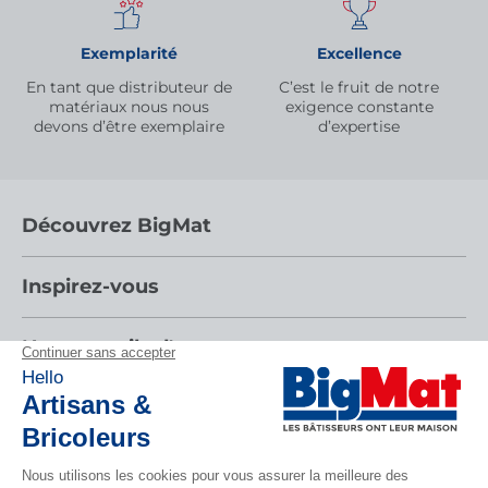
Exemplarité
Excellence
En tant que distributeur de
C’est le fruit de notre
matériaux nous nous
exigence constante
devons d’être exemplaire
d’expertise
Découvrez BigMat
Qui sommes nous ?
Inspirez-vous
Nous rejoindre
Par pièces
Nos conseils d'experts
Devenez adhérent
Nos catalogues
Nos conseils
Les services BigMat
Espace adhérent
Tendances
Nos tutos
Les Bâtisseurs du Sport
Rencontres
CONTACTEZ-NOUS