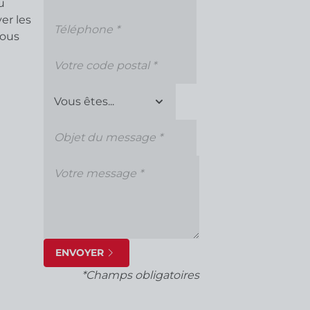
u
er les
nous
ENVOYER
*Champs obligatoires