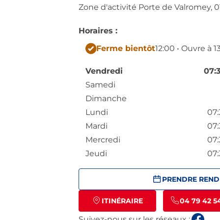
Zone d'activité Porte de Valromey,
0
Horaires :
Ferme bientôt
12:00 • Ouvre à 1
Vendredi
07:
Samedi
Dimanche
Lundi
07:
Mardi
07:
Mercredi
07:
Jeudi
07:
PRENDRE REND
ITINÉRAIRE
04 79 42 5
Suivez-nous sur les réseaux :